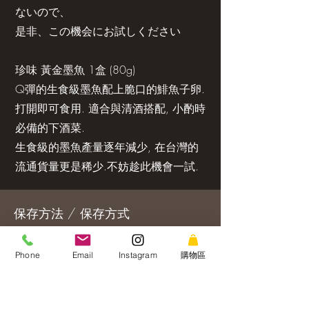
ないので、
是非、この機会にお試しください
珍味 黃金墨魚 1盒 (80g)
Q彈的生食級墨魚配上脆口的鯡魚子卵.
打開即可食用. 適合與清酒搭配, 小酌時
必備的下酒菜.
生食級的墨魚產量逐年減少, 在台灣的
流通貨量更是稀少.不妨趁此機會一試.
保存方法 / 保存方式
冷凍庫にて約６か月～１年、冷蔵庫にて
Phone
Email
Instagram
購物區
解凍後３～４日でお召し上がりくださ
い。（詳細は商品記載）。