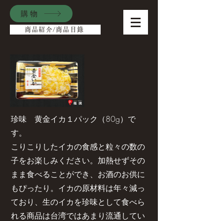
購物
商品紹介/商品目錄
珍味 黄金イカ１パック（80g）で
す。
こりこりしたイカの食感と粒々の数の
子をお楽しみください。加熱せずその
まま食べることができ、お酒のお供に
もぴったり。イカの原材料は年々減っ
ており、生のイカを珍味として食べら
れる商品は台湾ではあまり流通してい