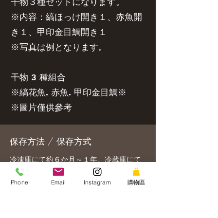
干物３種セットになります。
※内容：縞ほっけ開き１、赤魚開
き１、甲印金目鯛開き１
※写真は例となります。
干物 3 種組合
※縞花魚. 赤魚. 甲印金目鯛※
※圖片僅供參考
保存方法 / 保存方式
冷凍庫にて約６か月～１年、冷蔵庫にて
解凍後３～４日でお召し上がりくださ
Phone
Email
Instagram
購物區
い。（詳細は商品記載）。
冷凍期限半年至一年. 開封後冷藏三至四日