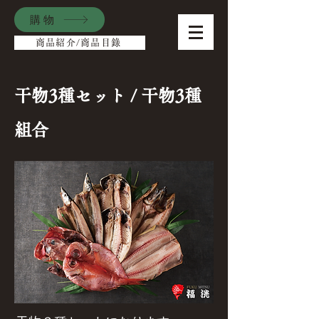
購物
商品紹介/商品目錄
干物3種セット / 干物3種
組合