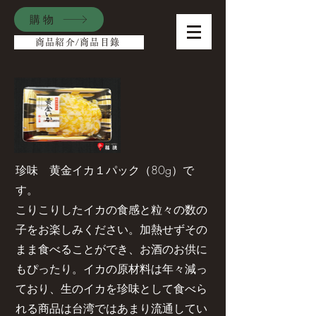
購物
商品紹介/商品目錄
珍味 黄金イカ１パック（80g）で
す。
こりこりしたイカの食感と粒々の数の
子をお楽しみください。加熱せずその
まま食べることができ、お酒のお供に
もぴったり。イカの原材料は年々減っ
ており、生のイカを珍味として食べら
れる商品は台湾ではあまり流通してい