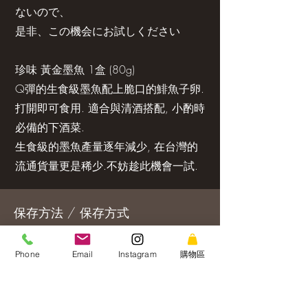
ないので、
是非、この機会にお試しください
珍味 黃金墨魚 1盒 (80g)
Q彈的生食級墨魚配上脆口的鯡魚子卵.
打開即可食用. 適合與清酒搭配, 小酌時
必備的下酒菜.
生食級的墨魚產量逐年減少, 在台灣的
流通貨量更是稀少.不妨趁此機會一試.
保存方法 / 保存方式
冷凍庫にて約６か月～１年、冷蔵庫にて
Phone
Email
Instagram
購物區
解凍後３～４日でお召し上がりくださ
い。（詳細は商品記載）。