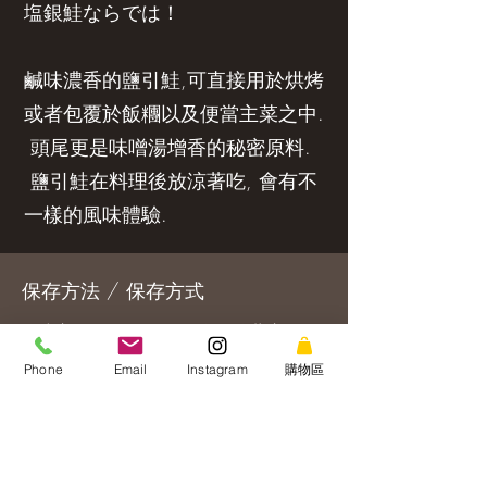
塩銀鮭ならでは！
鹹味濃香的鹽引鮭,可直接用於烘烤
或者包覆於飯糰以及便當主菜之中.
頭尾更是味噌湯增香的秘密原料.
鹽引鮭在料理後放涼著吃, 會有不
一樣的風味體驗.
保存方法 / 保存方式
冷凍庫にて約６か月～１年、冷蔵庫にて
解凍後３～４日でお召し上がりくださ
Phone
Email
Instagram
購物區
い。（詳細は商品記載）。
冷凍期限半年至一年. 開封後冷藏三至四日
請盡快食用完畢 （詳請請見食品標示）