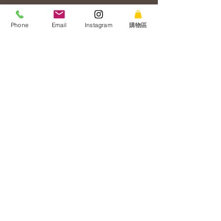
冷凍庫にて約６か月～１年、冷蔵庫にて
解凍後３～４日でお召し上がりくださ
Phone
Email
Instagram
購物區
い。（詳細は商品記載）。
冷凍期限半年至一年. 開封後冷藏三至四日
請盡快食用完畢
（詳請請見食品標示）
戻る/上一頁
購物
高級漬魚・干物・珍味取扱店 福洸
FUKUMITSU
242 台灣新北市新莊區建福路69巷28號