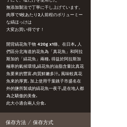
子にて、塩だけを使用した
無添加製法で丁寧に干し上げています。
肉厚で1枚あたり2人前程のボリューミー
な縞ほっけは
大変お買い得です！
開背縞花魚干物 420g x1條。在日本, 人
們區分北海道的花魚為「真花魚」和阿拉
斯加的「縞花魚」兩種. 得益於阿拉斯加
極寒的氣候環境,縞花魚的油脂含量比真花
魚要來的豐富.肉質鮮嫩多汁, 風味較真花
魚來的厚實. 加上使用千葉銚子市盛名在
外的鹽所製成的縞花魚一夜干,是在地人都
為之驕傲的美食.
此大小適合兩人分食.
保存方法 / 保存方式