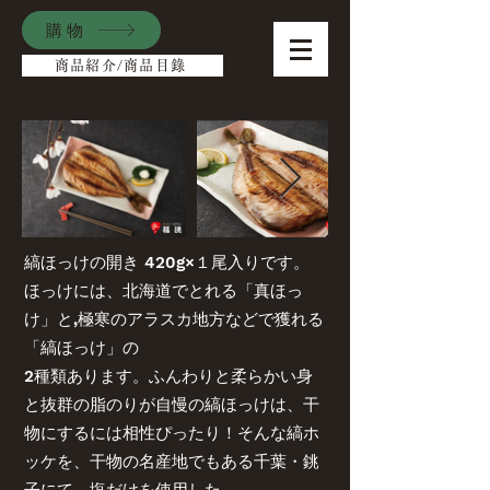
購物
商品紹介/商品目錄
縞ほっけの開き 420g×１尾入りです。
ほっけには、北海道でとれる「真ほっ
け」と,極寒のアラスカ地方などで獲れる
「縞ほっけ」の
2種類あります。ふんわりと柔らかい身
と抜群の脂のりが自慢の縞ほっけは、干
物にするには相性ぴったり！そんな縞ホ
ッケを、干物の名産地でもある千葉・銚